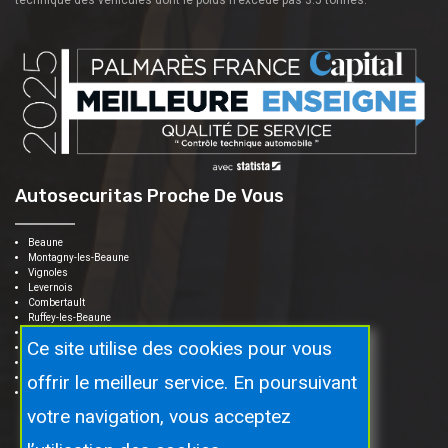
Autosecuritas Proche De Vous
Beaune
Montagny-les-Beaune
Vignoles
Levernois
Combertault
Ruffey-les-Beaune
Bligny-lès-Beaune
Ce site utilise des cookies pour vous
Pommard
Meusault
offrir le meilleur service. En poursuivant
Meloisey
Bouze-lès-Beaune
votre navigation, vous acceptez