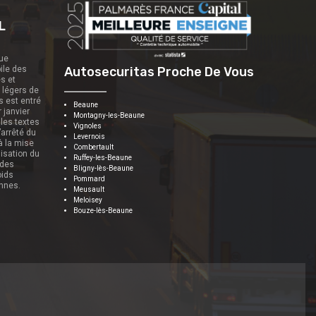
L
que
ile des
Autosecuritas Proche De Vous
es et
s légers de
s est entré
Beaune
r janvier
Montagny-les-Beaune
 les textes
Vignoles
’arrêté du
Levernois
 à la mise
Combertault
nisation du
Ruffey-les-Beaune
 des
Bligny-lès-Beaune
oids
Pommard
onnes.
Meusault
Meloisey
Bouze-lès-Beaune