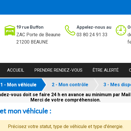
19 rue Buffon
Appelez-nous au
O
ZAC Porte de Beaune
03 80 24 91 33
d
21200 BEAUNE
f
ACCUEIL
PRENDRE RENDEZ-VOUS
ÊTRE ALERTÉ
1 - Mon véhicule
2 - Mon contrôle
3 - Mes disp
dez-vous doit se faire 24 h en avance au minimum par Mail
Merci de votre compréhension.
et mon véhicule :
Précisez votre statut, type de véhicule et type d'énergie.